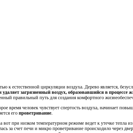
тью к естественной циркуляции воздуха. Дерево является, безу
и удаляет загрязненный воздух, образовавшийся в процессе 
енный правильный путь для создания комфортного жизнеобеспеч
рое время человек чувствует спертость воздуха, начинает повыш
яется его
проветривание
.
 а вот при низком температурном режиме ведет к утечке тепла и
ась за счет печи и микро проветривание происходило через две