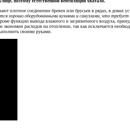
 улице, поэтому естественной вентиляции хватало.
ют плотное соединение бревен или брусьев в рядах, в домах у
ся хорошо оборудованными кухнями и санузлами, что требует о
Кроме функции вывода влажного и загрязненного воздуха, прину
и экономии расходов на отоплении, так как исключается необхо
выполнить своими руками.