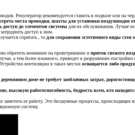
одов. Рекуператор рекомендуется ставить в подвале или на чер
треть места проводки, шахты для установки воздуховодов от
ь доступ до элементов системы
для их обслуживания. Лучше исп
затруднить доступ к ним.
учается спрятать , то
для сохранения эстетичного виды стен 
мо обратить внимание на проветривание и
приток свежего воз
чае, а тем более влажного, приведет к разрушению постройки 
 Устройство вентиляции в таких местах
оснащается либо проду
 деревянном доме не требует заоблачных затрат, дорогостоящ
ие, высокую работоспособность, бодрость всем, кто находитс
же заметить ее работу. Это бесшумные процессы, происходящие 
яционную систему.