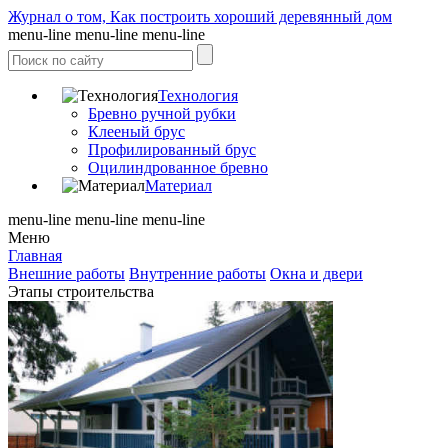
Журнал о том, Как построить хороший деревянный дом
menu-line
menu-line
menu-line
Технология
Бревно ручной рубки
Клееный брус
Профилированный брус
Оцилиндрованное бревно
Материал
menu-line
menu-line
menu-line
Меню
Главная
Внешние работы
Внутренние работы
Окна и двери
Этапы строительства