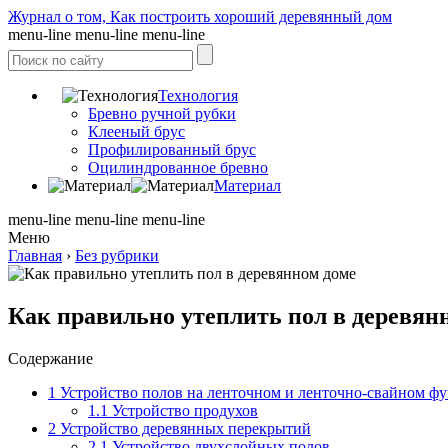
Журнал о том, Как построить хороший деревянный дом
menu-line
menu-line
menu-line
Технология
Бревно ручной рубки
Клееный брус
Профилированный брус
Оцилиндрованное бревно
Материал
menu-line
menu-line
menu-line
Меню
Главная
›
Без рубрики
Как правильно утеплить пол в деревян
Содержание
1
Устройство полов на ленточном и ленточно-свайном ф
1.1
Устройство продухов
2
Устройство деревянных перекрытий
2.1
Устройство двухслойных полов