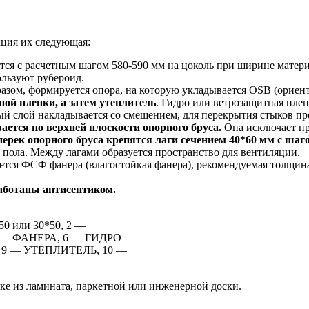
ция их следующая:
ся с расчетным шагом 580-590 мм на цоколь при ширине матери
ользуют рубероид.
разом, формируется опора, на которую укладывается OSB (ориен
ой пленки, а затем утеплитель
. Гидро или ветрозащитная плен
ый слой накладывается со смещением, для перекрытия стыков пр
ается по верхней плоскости опорного бруса.
Она исключает п
ерек опорного бруса крепятся лаги сечением 40*60 мм с шаго
пола. Между лагами образуется пространство для вентиляции.
ется ФСФ фанера (влагостойкая фанера), рекомендуемая толщин
аботаны антисептиком.
или 30*50, 2 —
5 — ФАНЕРА, 6 — ГИДРО
 9 — УТЕПЛИТЕЛЬ, 10 —
ке из ламината, паркетной или инженерной доски.