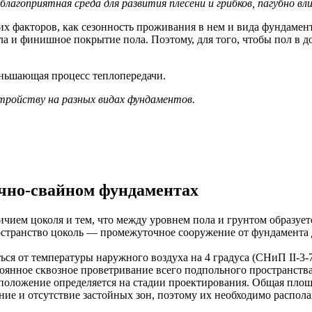
благоприятная среда для развития плесени и грибков, пагубно в
их факторов, как сезонность проживания в нем и вида фундамент
а и финишное покрытие пола. Поэтому, для того, чтобы пол в д
еньшающая процесс теплопередачи.
стройству на разных видах фундаментов.
очно-свайном фундаментах
ем цоколя и тем, что между уровнем пола и грунтом образуетс
странство цоколь — промежуточное сооружение от фундамента д
ся от температуры наружного воздуха на 4 градуса (СНиП II-3-
янное сквозное проветривание всего подпольного пространства
асположение определяется на стадии проектирования. Общая пло
е и отсутствие застойных зон, поэтому их необходимо располаг