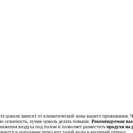
ота цоколя зависит от климатической зоны вашего проживания. 
ю сезонность, лучше цоколь делать повыше.
Рекомендуемая выс
вижения воздуха под полом и позволяет разместить
продухи на
лючается и попадание через них талой воды в весенний период.