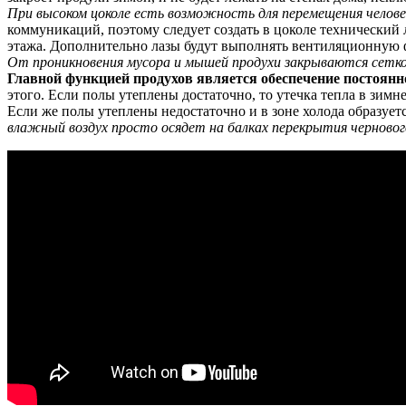
При высоком цоколе есть возможность для перемещения челове
коммуникаций, поэтому следует создать в цоколе технический 
этажа. Дополнительно лазы будут выполнять вентиляционную
От проникновения мусора и мышей продухи закрываются сетко
Главной функцией продухов является обеспечение постоянн
этого. Если полы утеплены достаточно, то утечка тепла в зим
Если же полы утеплены недостаточно и в зоне холода образует
влажный воздух просто осядет на балках перекрытия чернового 