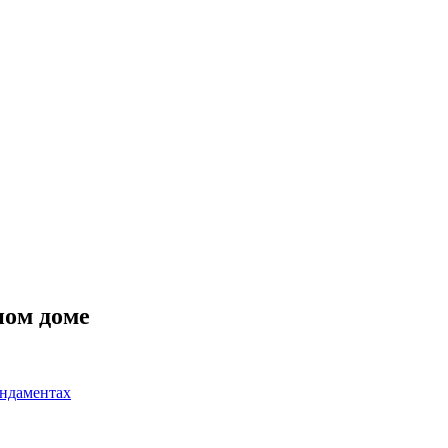
ном доме
ундаментах